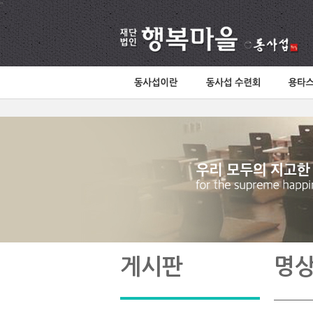
"
게시판
명