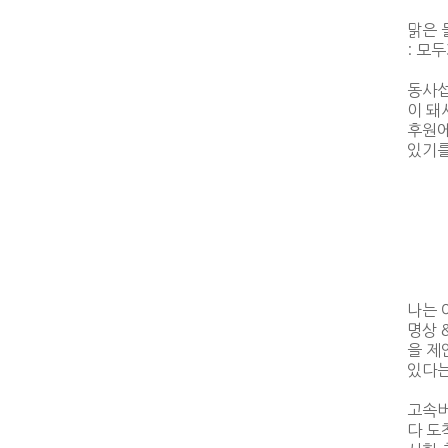
맑은 
: 모
동사섭
이 돼
후원에
있기를
나는 
명상 
을 제
있다는
고속버
다 도