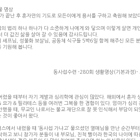
물 명상
두가 끝난 후 혼자만의 기도로 모든이에게 용서를 구하고 축원해 보았
의 법리 하나 하나가 다 소중하게 나에게 와 닿으며 이렇게 살면 개
서 더 값진 삶을 살아 갈 수 있음에 감사드립니다.
 셰프님, 성불화 보살님, 공동체 식구들 5박6일 함께 해주신 모든 
 기원해 봅니다.
동사섭수련 -280회 생활명상(기본과정)-
어렸을 때부터 자기 계발과 심리학에 관심이 많았다. 해외에서 혼자 
& 요가 & 필라테스 등을 여러번 그복을 한 경험이 있다. 엄마가 심
안했을 때, 무교인 나로서는 불교 재단으로 잘 못 인식해서 부담이 
 것이 좋아서 왔다.
스에서 내렸을 때 ‘동사섭 가냐고’ 물으셨던 열매님을 만난 순간부터
착하고 보니 참가자 분들이 내 부모님, 친척 뻘이라 한국의 나이에 따