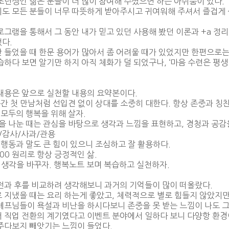
초년생인 젊은 분들이 더 많이 참여해 주셨으면 하는 아쉬움이 있다.
도 모든 분들이 너무 따뜻하게 받아주시고 귀여워해 주셔서 즐겁게 
로그램을 통해서 그 동안 내가 믿고 있던 사용해 봤던 이론과 +a 
다.
 들었을 때 한문 용어가 많아서 좀 어려울 때가 있었지만 한편으로는 
습하다 보면 알기만 하지 아직 체화가 덜 되었구나, ‘마음 수련은 평생 
내용은 앞으로 실천할 내용의 요약본이다.
 순간 첫 만남처럼 선입견 없이 상대를 소중히 대한다. 항상 존중과 칭
리 모두의 행복을 위해 살자.
음을 나눈 때는 관심을 바탕으로 생각과 느낌을 표현하고, 경청과 공감
시/감사/사과/관용
은 행동과 말도 큰 힘이 있으니 조심하고 잘 활용하다.
P100 원리로 항상 긍정적인 삶.
: 생각을 바꾸자. 행복노트 보며 복습하고 실천하자.
전과 후를 비교하려 생각해보니 과거의 기억들이 많이 떠올랐다.
 지냈을 때는 요리 하는게 좋았고, 체력적으로 별로 힘들지 않았지
셰프님들이 욕설과 비난을 하시다보니 존중을 못 받는 느낌이 나도 
 직업 전환의 계기였다고 이벤트 분야에서 일하다 보니 다양항 환경
주다보지 빼앗기는 느낌이 들었다.