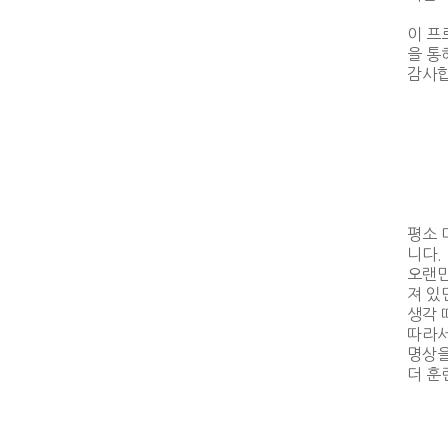
이 프
을 통
감사합
평소 
니다.
오랜만
져 있
생각 
따라서
명상을
더 훈