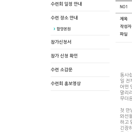
수련회 일정 안내
NO1
수련 장소 안내
제목
작성자
함양본원
파일
참가신청서
참가 신청 확인
수련 소감문
동사섭
일 전
수련회 홍보영상
어떤 
말리라
무더운
첫 만
와선을
하고 
긴장하