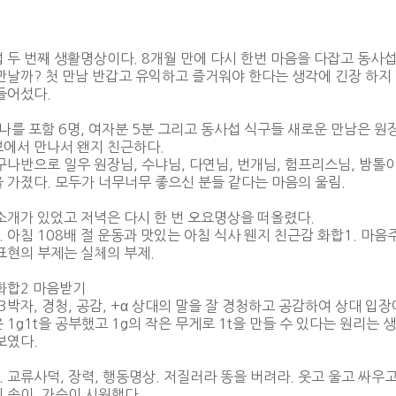
 두 번째 생활명상이다. 8개월 만에 다시 한번 마음을 다잡고 동사
만날까? 첫 만남 반갑고 유익하고 즐거워야 한다는 생각에 긴장 하지 
들어섰다.
 나를 포함 6명, 여자분 5분 그리고 동사섭 식구들 새로운 만남은 원
에서 만나서 왠지 친근하다.
구나반으로 일우 원장님, 수냐님, 다연님, 번개님, 험프리스님, 밤톨이님
 가졌다. 모두가 너무너무 좋으신 분들 같다는 마음의 울림.
소개가 있었고 저녁은 다시 한 번 오요명상을 떠올렸다.
. 아침 108배 절 운동과 맛있는 아침 식사 웬지 친근감 화합1. 마
표현의 부제는 실체의 부제.
화합2 마음받기
기3박자, 경청, 공감, +α 상대의 말을 잘 경청하고 공감하여 상대 입
 1g1t을 공부했고 1g의 작은 무게로 1t을 만들 수 있다는 원리는
보였다.
. 교류사덕, 장력, 행동명상. 저질러라 똥을 버려라. 웃고 울고 싸우
 속이, 가슴이 시원했다.