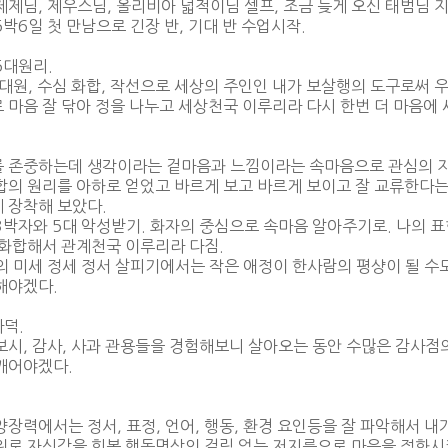
제제님, 제우스님, 올리비아 넓적이님 셀프, 조금 늦게 오신 태범님 
5박6일 첫 만남으로 긴장 반, 기대 반 수업시작.
5대원리.
 대원, 수심 화합, 작선으로 세상의 주인인 내가 보살행의 도구로써 
 마음 잘 닦아 정을 나누고 세상천국 이루리라 다시 한번 더 마음에 
 존중하는데 생각이라는 겉마음과 느낌이라는 속마음으로 관심의 
합의 원리를 아하로 얻었고 바르게 보고 바르게 보이고 잘 교류한다는
 장착해 보았다.
3박자와 5대 악성받기. 화자의 중심으로 속마음 알아주기로. 나의 표
 화합해서 관계천국 이루리라 다짐.
t의 미세 정세 정서 살피기에서는 작은 애정이 한사람의 평샹이 될 수
해야겠다.
덕.
보시, 감사, 사과 관용들을 경험해보니 살아오는 동안 수많은 감사점
깨어야겠다.
양장력에서는 정서, 표정, 언어, 행동, 환경 요인등을 잘 파악해서 내
워로 자신감을 회복 행동명상의 걸림 없는 저지름으로 마음을 정화시