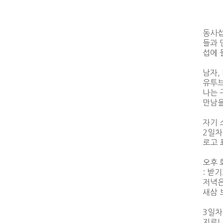
동사섭
들과 
섭에 
남자,
유투브
나는 
만남을
자기 
2일차
로고 
오후 
: 받
저녁은
새삼 
3일차
지르니