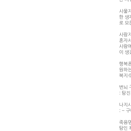
사물지
한 생
로 모
사람
혼자서
사람에
이 생
행복
원하는
복지수
번뇌 
: 탐
나지
: ~ 
죽음명
탐인 