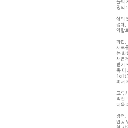
들의 
명의 
삶의 
정체,
역할로
화합.
서로를
는 화
새롭게
받기 
욱 더
1g1
펴서 
교류사
직접 
더욱 
장력.
인공 
찬 샤