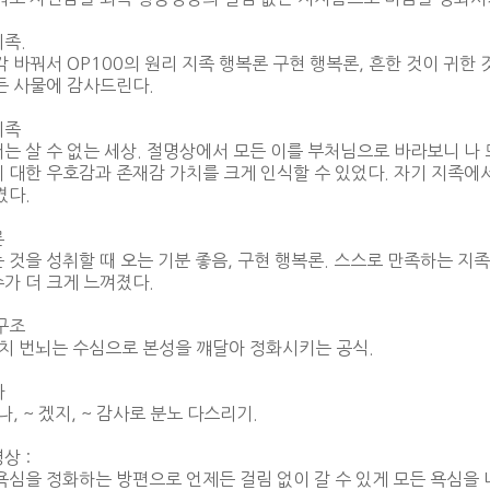
족.
각 바꿔서 OP100의 원리 지족 행복론 구현 행복론, 흔한 것이 귀한
든 사물에 감사드린다.
지족
는 살 수 없는 세상. 절명상에서 모든 이를 부처님으로 바라보니 나 
 대한 우호감과 존재감 가치를 크게 인식할 수 있었다. 자기 지족에
겼다.
론
 것을 성취할 때 오는 기분 좋음, 구현 행복론. 스스로 만족하는 지
가 더 크게 느껴졌다.
구조
진치 번뇌는 수심으로 본성을 꺠달아 정화시키는 공식.
사
구나, ~ 겠지, ~ 감사로 분노 다스리기.
상 :
욕심을 정화하는 방편으로 언제든 걸림 없이 갈 수 있게 모든 욕심을 