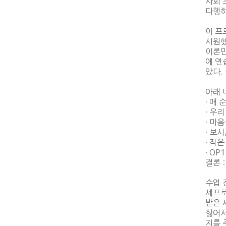
사회 
다행히
이 프
시원했
이론만
에 연
았다.
아래 
· 매
· 우
· 마
· 보
· 작
· O
결론 
수업 
셰프로
받은 
싫어서
지를 