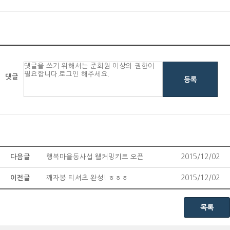
댓글
다음글
행복마을동사섭 웰커밍키트 오픈
2015/12/02
이전글
깨자봉 티셔츠 완성! ㅎㅎㅎ
2015/12/02