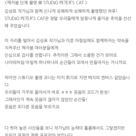
<깨자봉 단체 촬영 @ STUDIO PETER’S CAT >
김상표 작가님과 함께 신나게 유쾌하게 상쾌하게 촬영했던 하루!
STUDIO PETER’S CAT은 정말 우리들에게 엄청나게 즐거운 추억을 선산
해 주었습니다.
이 자리를 빌어서 김상표 작가님과 이른 아침임에도 함께하자는 약속을
지켜주신 깨자봉 여러분들에게
진심으로 감사를 전합니다. 추억이란 그래서 소중한 건가 보아요.
나이테처럼 이렇게 하나하나의 순간들이 모여서 만들어지는 거니까요.
하이얀 스튜디오 촬영 코너는 마치 화가로 치면 백지의 캔버스 같았습니
다.
우리들이 거꾸로 돌아서자 바로 ㅎㅎㅎ 웃음의 코드가 완성!
그래서인지 계속 웃음이 끊이지 않았던 순간들!
웃음은 또다른 웃음을 부르지요.
다 찍어 놓은 사진들을 보니 작가님의 능력이 훌륭해서도 그렇겠지만
모두의 표정이 정말 프로같아 보입니다.